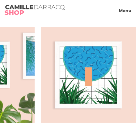
Camille Darracq
Menu
Panier
SHOP