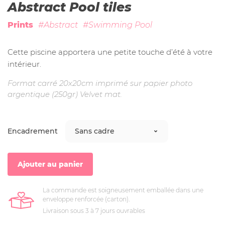
Abstract Pool tiles
Prints
#Abstract
#Swimming Pool
Cette piscine apportera une petite touche d’été à votre
intérieur.
Format carré 20x20cm imprimé sur papier photo
argentique (250gr) Velvet mat.
Encadrement
Ajouter au panier
La commande est soigneusement emballée dans une
enveloppe renforcée (carton).
Livraison sous 3 à 7 jours ouvrables