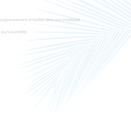
soigneusement emballée dans une enveloppe
7 jours ouvrables