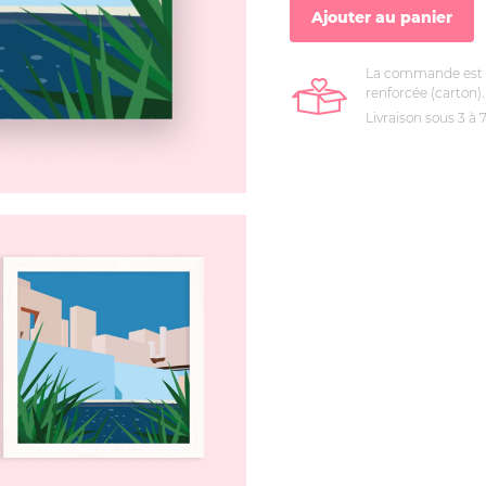
Ajouter au panier
La commande est 
renforcée (carton).
Livraison sous 3 à 