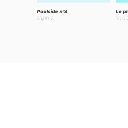
Poolside n°4
Le p
25,00
€
50,0