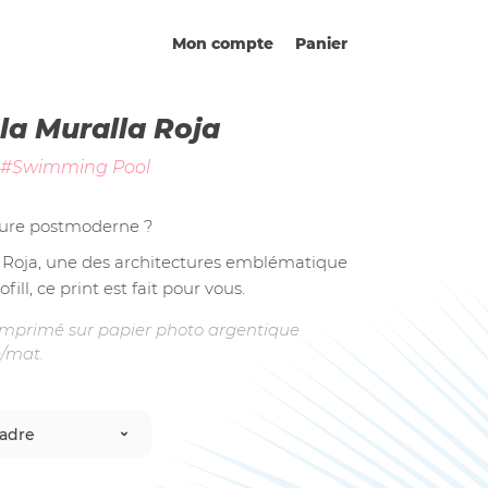
Mon compte
Panier
 la Muralla Roja
#Swimming Pool
ture postmoderne ?
 Roja, une des architectures emblématique
fill, ce print est fait pour vous.
mprimé sur papier photo argentique
é/mat.