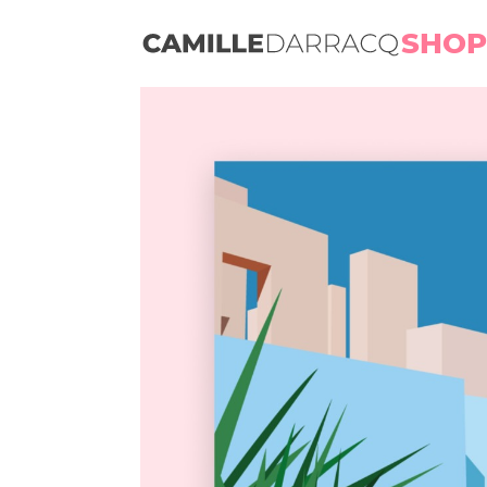
SHOP
Camille Darracq