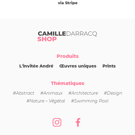
via Stripe
Camille Darracq
SHOP
Produits
L'invitée André
Œuvres uniques
Prints
Thématiques
#Abstract
#Animaux
#Architecture
#Design
#Nature – Végétal
#Swimming Pool
Instagram
Facebook