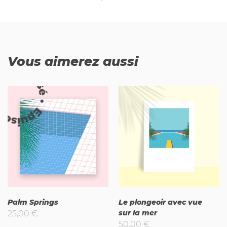
Vous aimerez aussi
uisé
Palm Springs
Le plongeoir avec vue
sur la mer
25,00
€
50,00
€