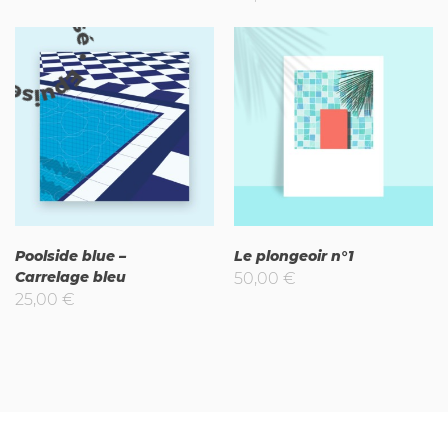
uisé
Poolside blue –
Le plongeoir n°1
Carrelage bleu
50,00
€
25,00
€