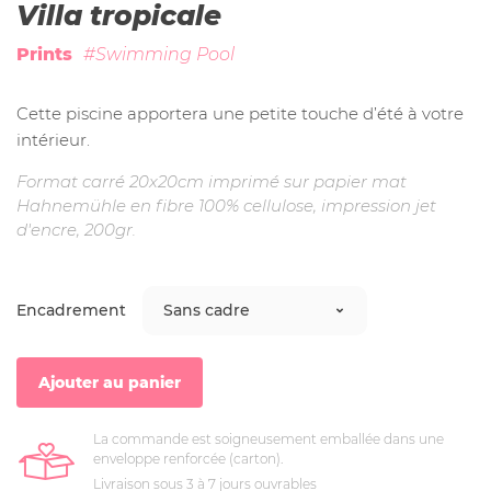
Villa tropicale
Prints
#Swimming Pool
Cette piscine apportera une petite touche d’été à votre
intérieur.
Format carré 20x20cm imprimé sur papier mat
Hahnemühle
en fibre 100% cellulose, impression jet
d'encre, 200gr.
Encadrement
Ajouter au panier
La commande est soigneusement emballée dans une
enveloppe renforcée (carton).
Livraison sous 3 à 7 jours ouvrables