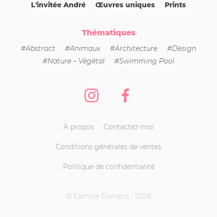
L'invitée André
Œuvres uniques
Prints
Thématiques
#Abstract
#Animaux
#Architecture
#Design
#Nature – Végétal
#Swimming Pool
Instagram
Facebook
À propos
Contactez-moi
Conditions générales de ventes
Politique de confidentialité
© Camille Darracq - 2026