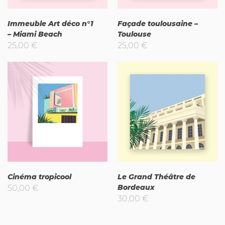
Immeuble Art déco n°1
Façade toulousaine –
– Miami Beach
Toulouse
25,00
€
25,00
€
Cinéma tropicool
Le Grand Théâtre de
Bordeaux
50,00
€
30,00
€