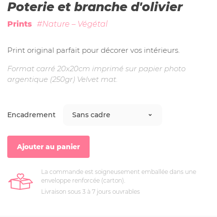
Poterie et branche d'olivier
Prints
#Nature – Végétal
Print original parfait pour décorer vos intérieurs.
Format carré 20x20cm imprimé sur papier photo
argentique (250gr) Velvet mat.
Encadrement
Ajouter au panier
La commande est soigneusement emballée dans une
enveloppe renforcée (carton).
Livraison sous 3 à 7 jours ouvrables