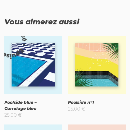
Vous aimerez aussi
uisé
Poolside blue –
Poolside n°1
Carrelage bleu
25,00
€
25,00
€