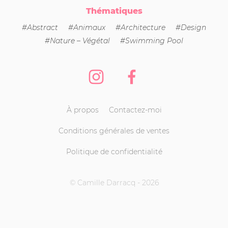
Thématiques
#Abstract
#Animaux
#Architecture
#Design
#Nature – Végétal
#Swimming Pool
Instagram
Facebook
À propos
Contactez-moi
Conditions générales de ventes
Politique de confidentialité
© Camille Darracq - 2026