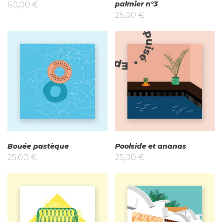
palmier n°3
60,00
€
25,00
€
Epuisé
Bouée pastèque
Poolside et ananas
25,00
€
25,00
€