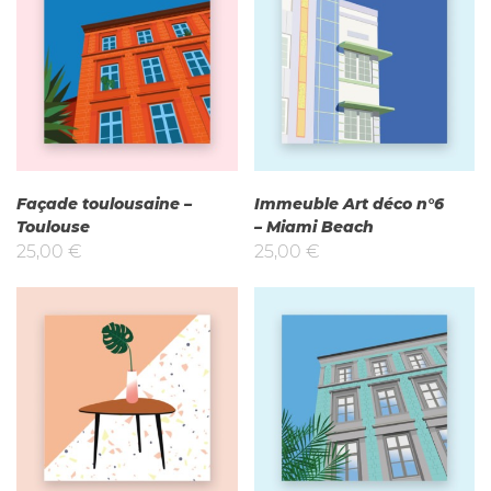
Façade toulousaine –
Immeuble Art déco n°6
Toulouse
– Miami Beach
25,00
€
25,00
€