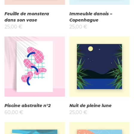
Feuille de monstera
Immeuble danois –
dans son vase
Copenhague
25,00
€
25,00
€
Piscine abstraite n°2
Nuit de pleine lune
60,00
€
25,00
€