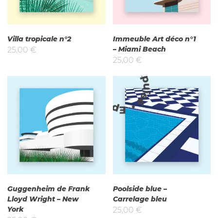
Villa tropicale n°2
Immeuble Art déco n°1
– Miami Beach
25,00
€
25,00
€
Epuisé
Guggenheim de Frank
Poolside blue –
Lloyd Wright – New
Carrelage bleu
York
25,00
€