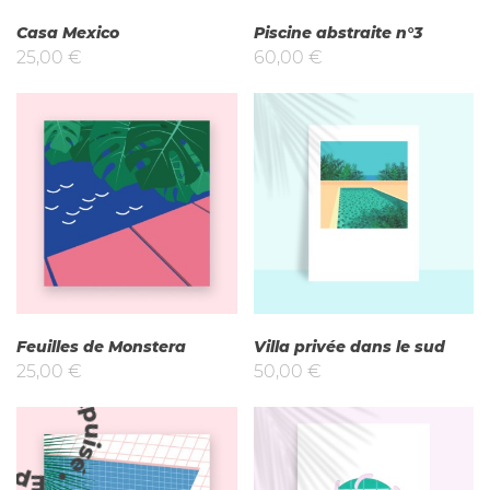
Casa Mexico
Piscine abstraite n°3
25,00
€
60,00
€
Feuilles de Monstera
Villa privée dans le sud
25,00
€
50,00
€