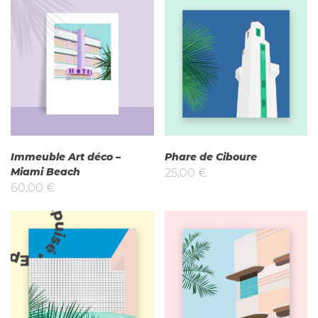
Immeuble Art déco –
Phare de Ciboure
Miami Beach
25,00
€
60,00
€
uisé