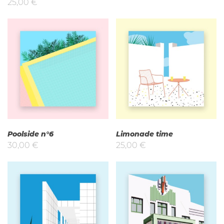
25,00
€
Poolside n°6
Limonade time
30,00
€
25,00
€