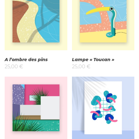
A l’ombre des pins
Lampe « Toucan »
25,00
€
25,00
€