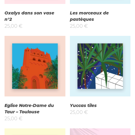
Oxalys dans son vase
Les morceaux de
n°2
pastèques
25,00
€
25,00
€
Eglise Notre-Dame du
Yuccas tiles
Taur – Toulouse
25,00
€
25,00
€