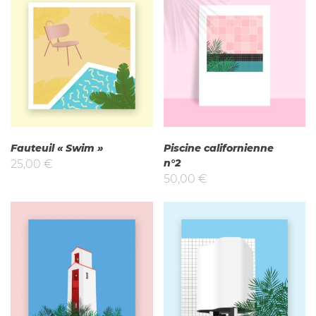
Fauteuil « Swim »
Piscine californienne
n°2
25,00
€
50,00
€