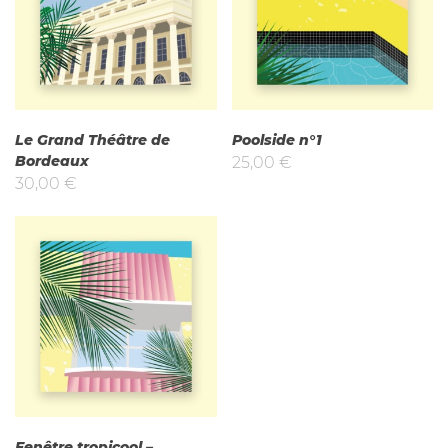
Le Grand Théâtre de
Poolside n°1
Bordeaux
25,00
€
30,00
€
Fenêtre tropicool –