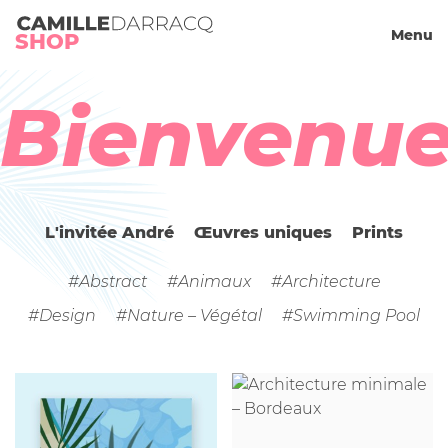
Camille Darracq
Menu
Panier
SHOP
Bienvenue
L'invitée André
Œuvres uniques
Prints
#Abstract
#Animaux
#Architecture
#Design
#Nature – Végétal
#Swimming Pool