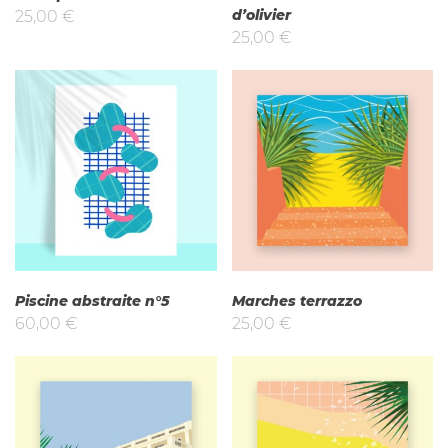
d’olivier
25,00
€
25,00
€
Piscine abstraite n°5
Marches terrazzo
60,00
€
25,00
€