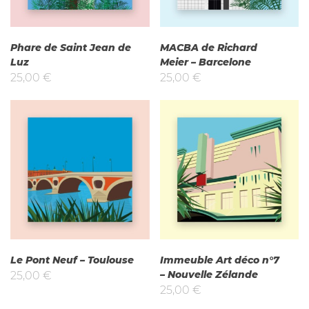
Phare de Saint Jean de
MACBA de Richard
Luz
Meier – Barcelone
25,00
€
25,00
€
Le Pont Neuf – Toulouse
Immeuble Art déco n°7
– Nouvelle Zélande
25,00
€
25,00
€