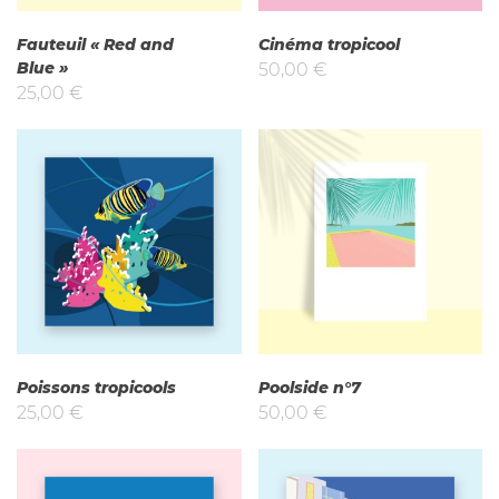
Fauteuil « Red and
Cinéma tropicool
Blue »
50,00
€
25,00
€
Poissons tropicools
Poolside n°7
25,00
€
50,00
€