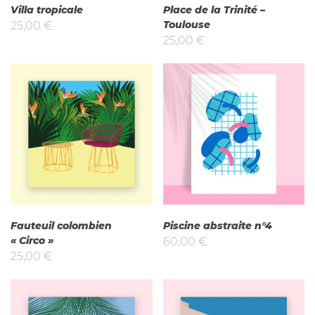
Villa tropicale
Place de la Trinité –
Toulouse
25,00
€
25,00
€
Fauteuil colombien
Piscine abstraite n°4
« Circo »
60,00
€
25,00
€