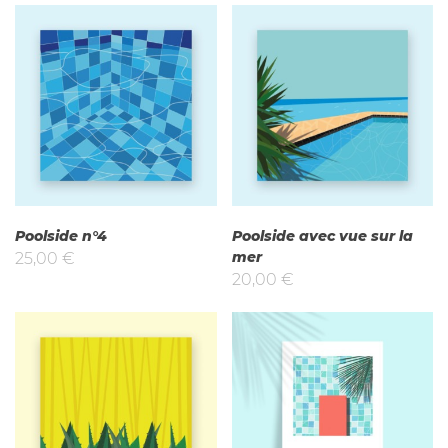
Poolside n°4
Poolside avec vue sur la
mer
25,00
€
20,00
€