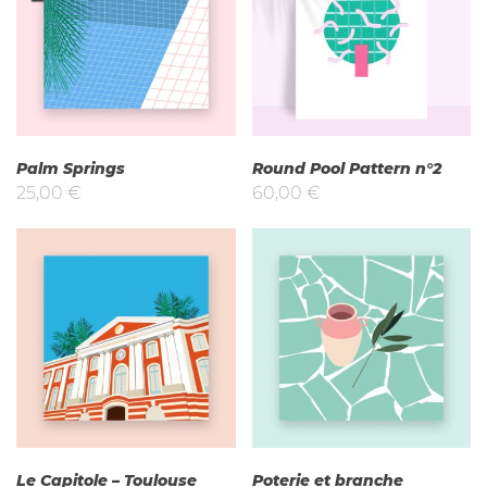
uisé
Palm Springs
Round Pool Pattern n°2
25,00
€
60,00
€
Le Capitole – Toulouse
Poterie et branche